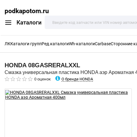
podkapotom.ru
Каталоги
ЛК
Каталоги групп
Ред.каталоги
Wh-каталоги
Carbase
Сторонние к
HONDA
08GASRERALXXL
Смазка универсальная пластика HONDA аэр Ароматная 
О бренде HONDA
0 оценок