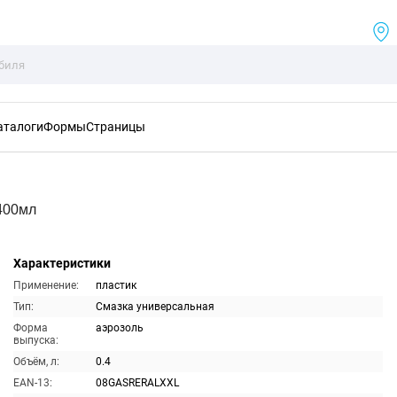
аталоги
Формы
Страницы
400мл
Характеристики
Применение:
пластик
Тип:
Смазка универсальная
Форма
аэрозоль
выпуска:
Объём, л:
0.4
EAN-13:
08GASRERALXXL