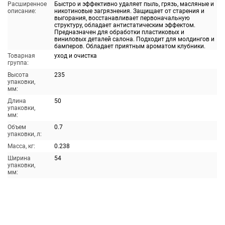
Расширенное
Быстро и эффективно удаляет пыль, грязь, масляные и
описание:
никотиновые загрязнения. Защищает от старения и
выгорания, восстанавливает первоначальную
структуру, обладает антистатическим эффектом.
Предназначен для обработки пластиковых и
виниловых деталей салона. Подходит для молдингов и
бамперов. Обладает приятным ароматом клубники.
Товарная
уход и очистка
группа:
Высота
235
упаковки,
мм:
Длина
50
упаковки,
мм:
Объем
0.7
упаковки, л:
Масса, кг:
0.238
Ширина
54
упаковки,
мм: