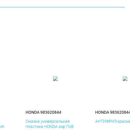
HONDA 983620844
HONDA 98362084
я
Смазка универсальная
АНТИФРИЗ красны
иК
пластика HONDA аэр ПхВ