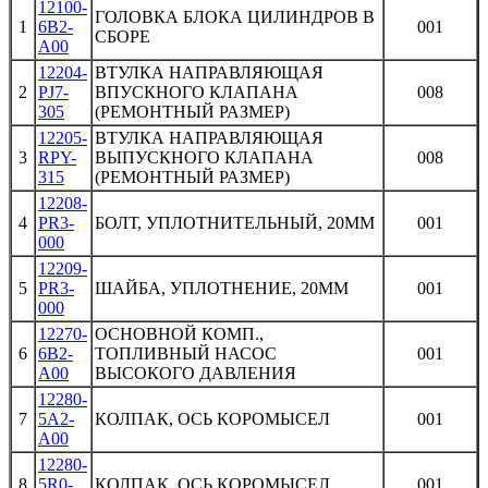
12100-
ГОЛОВКА БЛОКА ЦИЛИНДРОВ В
1
6B2-
001
СБОРЕ
A00
12204-
ВТУЛКА НАПРАВЛЯЮЩАЯ
2
PJ7-
ВПУСКНОГО КЛАПАНА
008
305
(РЕМОНТНЫЙ РАЗМЕР)
12205-
ВТУЛКА НАПРАВЛЯЮЩАЯ
3
RPY-
ВЫПУСКНОГО КЛАПАНА
008
315
(РЕМОНТНЫЙ РАЗМЕР)
12208-
4
PR3-
БОЛТ, УПЛОТНИТЕЛЬНЫЙ, 20MM
001
000
12209-
5
PR3-
ШАЙБА, УПЛОТНЕНИЕ, 20MM
001
000
12270-
ОСНОВНОЙ КОМП.,
6
6B2-
ТОПЛИВНЫЙ НАСОС
001
A00
ВЫСОКОГО ДАВЛЕНИЯ
12280-
7
5A2-
КОЛПАК, ОСЬ КОРОМЫСЕЛ
001
A00
12280-
8
5R0-
КОЛПАК, ОСЬ КОРОМЫСЕЛ
001