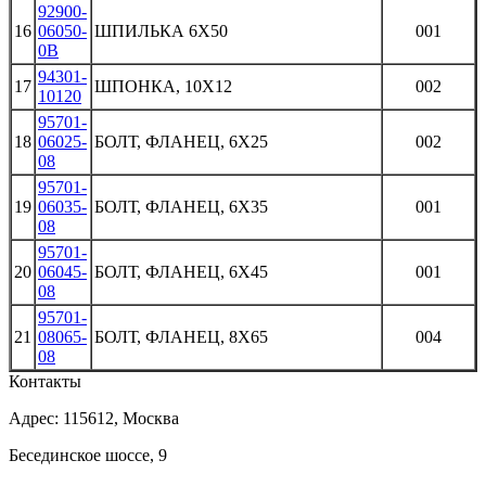
92900-
16
06050-
ШПИЛЬКА 6X50
001
0B
94301-
17
ШПОНКА, 10X12
002
10120
95701-
18
06025-
БОЛТ, ФЛАНЕЦ, 6X25
002
08
95701-
19
06035-
БОЛТ, ФЛАНЕЦ, 6X35
001
08
95701-
20
06045-
БОЛТ, ФЛАНЕЦ, 6X45
001
08
95701-
21
08065-
БОЛТ, ФЛАНЕЦ, 8X65
004
08
Контакты
Адрес: 115612, Москва
Бесединское шоссе, 9