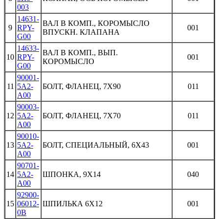
003
14631-
ВАЛ В КОМП., КОРОМЫСЛО
9
RPY-
001
ВПУСКН. КЛАПАНА
G00
14633-
ВАЛ В КОМП., ВЫП.
10
RPY-
001
КОРОМЫСЛО
G00
90001-
11
5A2-
БОЛТ, ФЛАНЕЦ, 7X90
011
A00
90003-
12
5A2-
БОЛТ, ФЛАНЕЦ, 7X70
011
A00
90010-
13
5A2-
БОЛТ, СПЕЦИАЛЬНЫЙ, 6X43
001
A00
90701-
14
5A2-
ШПОНКА, 9X14
040
A00
92900-
15
06012-
ШПИЛЬКА 6X12
001
0B